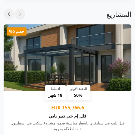
المشاريع
خصم 5%
الدفعة الأولى
أقساط
50%
18 شهر
155,766.6 EUR
فلل إم جي ديير يابي
فلل للبيع في سيليفري باسعار مناسبة ضمن مشروع سكني في اسطنبول
ذات اطلالة بحرية