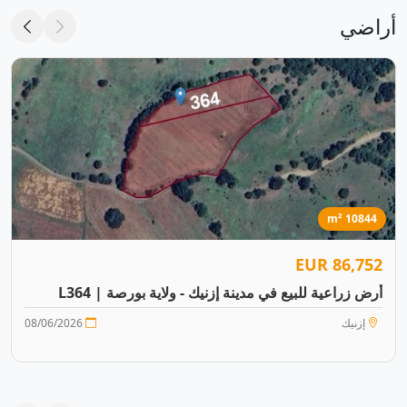
أراضي
10844 m²
86,752 EUR
أرض زراعية للبيع في مدينة إزنيك - ولاية بورصة | L364
إزنيك
08/06/2026