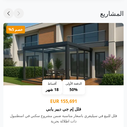
المشاريع
خصم 5%
الدفعة الأولى
أقساط
50%
18 شهر
155,691 EUR
فلل إم جي ديير يابي
فلل للبيع في سيليفري باسعار مناسبة ضمن مشروع سكني في اسطنبول
ذات اطلالة بحرية