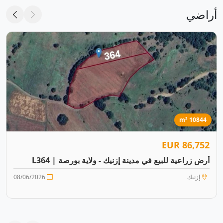
أراضي
10844 m²
86,752 EUR
أرض زراعية للبيع في مدينة إزنيك - ولاية بورصة | L364
إزنيك
08/06/2026